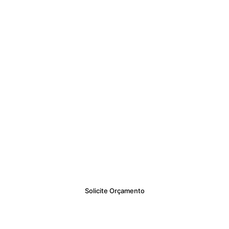
nta a segurança da sua empres
residência.
Solicite agora um orçamento 
onalizado com condições exclus
Solicite Orçamento