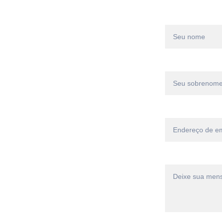
Nome*
Sobrenome*
der os 
Email*
gurança e 
Mensagem*