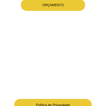
ORÇAMENTO
ALMA TECHNOLOGY
Ser parceiro de soluções tecnológicas para 
atender os desafios de modernidade com mais 
conforto, segurança e eficiência dos espaços e 
dos negócios.
Política de Privacidade