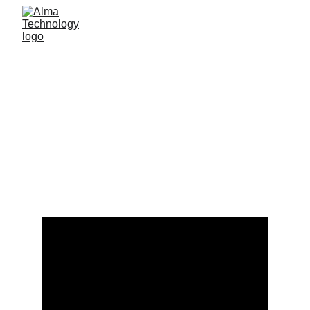
C-PSIM
Gestão de Segurança Física (PSIM) e 
Segurança Cibernética (SIEM)