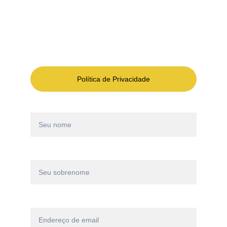
atender os desafios de modernidade com mais 
conforto, segurança e eficiência dos espaços e 
dos negócios.
Política de Privacidade
Nome*
Sobrenome*
Email*