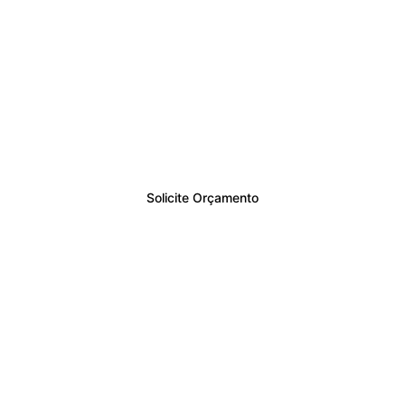
Garanta a segurança da 
sua empresa ou residência.
Solicite agora um 
orçamento personalizado 
com condições exclusivas!
Solicite Orçamento
ALMA TECHNOLOGY
Ser parceiro de soluções tecnológicas para 