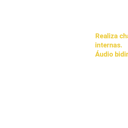
Realiza c
internas.
Áudio bidi