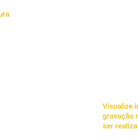
ura
Visualize 
gravação 
ser realiz