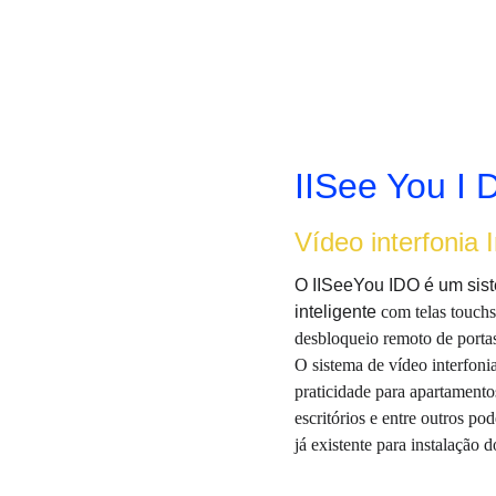
IISee You I 
Vídeo interfonia I
O IISeeYou IDO é um siste
inteligente 
com telas touchs
desbloqueio remoto de portas
O sistema de vídeo interfoni
praticidade para apartamentos
escritórios e entre outros p
já existente para instalação d