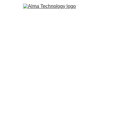
ALMA TECHNOLOGY
Ser parceiro de soluções tecnológicas para aten
desafios de modernidade com mais conforto, se
eficiência dos espaços e dos negócios.