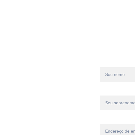
Empresa
Produtos
Soluções
Serviços
Nome*
Sobrenome*
der os 
Email*
gurança e 