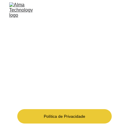
ALMA TECHNOLOGY
Ser parceiro de soluções tecnológicas para 
atender os desafios de modernidade com mais 
conforto, segurança e eficiência dos espaços e 
dos negócios.
Política de Privacidade