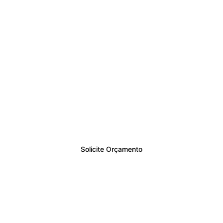
Garanta a segurança da 
sua empresa ou residência.
Solicite agora um 
orçamento personalizado 
com condições exclusivas!
Solicite Orçamento