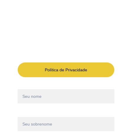
ALMA TECHNOLOGY
Ser parceiro de soluções tecnológicas para 
atender os desafios de modernidade com mais 
conforto, segurança e eficiência dos espaços e 
dos negócios.
Política de Privacidade
Nome*
Sobrenome*