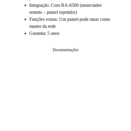
Integração: Com RA-6500 (anunciador 
remoto – painel repetidor)
Funções extras: Um painel pode atuar como 
master da rede
Garantia: 5 anos
Documentações
Garanta a segurança da 
sua empresa ou residência.
Solicite agora um 
orçamento personalizado 
com condições exclusivas!