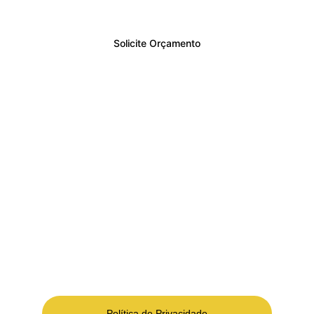
Solicite Orçamento
ALMA TECHNOLOGY
Ser parceiro de soluções tecnológicas para 
atender os desafios de modernidade com mais 
conforto, segurança e eficiência dos espaços e 
dos negócios.
Política de Privacidade