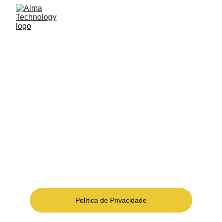
ALMA TECHNOLOGY
Ser parceiro de soluções tecnológicas para 
atender os desafios de modernidade com mais 
conforto, segurança e eficiência dos espaços e 
dos negócios.
Política de Privacidade