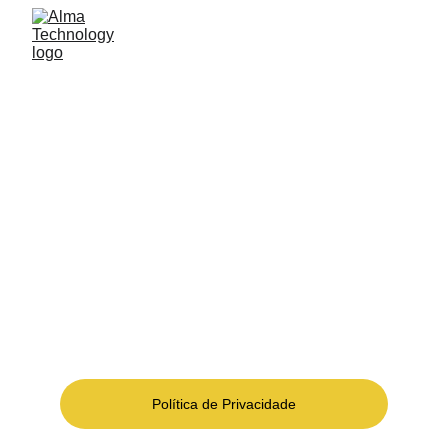
ALMA TECHNOLOGY
Ser parceiro de soluções tecnológicas para 
atender os desafios de modernidade com mais 
conforto, segurança e eficiência dos espaços e 
dos negócios.
Política de Privacidade