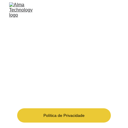
ALMA TECHNOLOGY
Ser parceiro de soluções tecnológicas para 
atender os desafios de modernidade com mais 
conforto, segurança e eficiência dos espaços e 
dos negócios.
Política de Privacidade