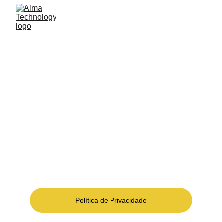
ALMA TECHNOLOGY
Ser parceiro de soluções tecnológicas para 
atender os desafios de modernidade com mais 
conforto, segurança e eficiência dos espaços e 
dos negócios.
Política de Privacidade