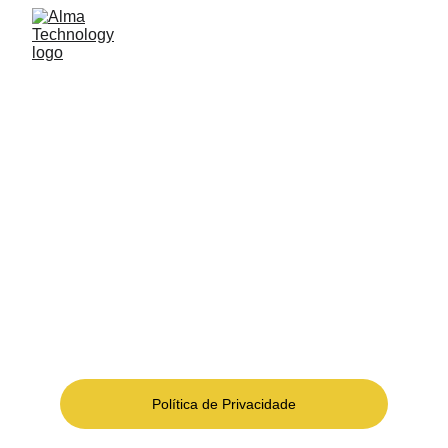
ALMA TECHNOLOGY
Ser parceiro de soluções tecnológicas para 
atender os desafios de modernidade com mais 
conforto, segurança e eficiência dos espaços e 
dos negócios.
Política de Privacidade